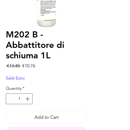
M202 B -
Abbattitore di
schiuma 1L
Regular Price
Sale Price
 €13.45 
€10.76
Saldi Estivi
Quantity
*
Add to Cart