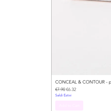
CONCEAL & CONTOUR - palet
Regular Price
Sale Price
€7.90
€6.32
Saldi Estivi
Add to Cart