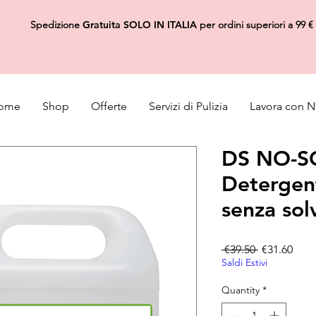
Spedizione
Gratuita
SOLO IN ITALIA
per ordini superiori a 99 €
ome
Shop
Offerte
Servizi di Pulizia
Lavora con N
DS NO-SO
Detergen
senza sol
Regular Pri
Sale
 €39.50 
€31.60
Saldi Estivi
Quantity
*