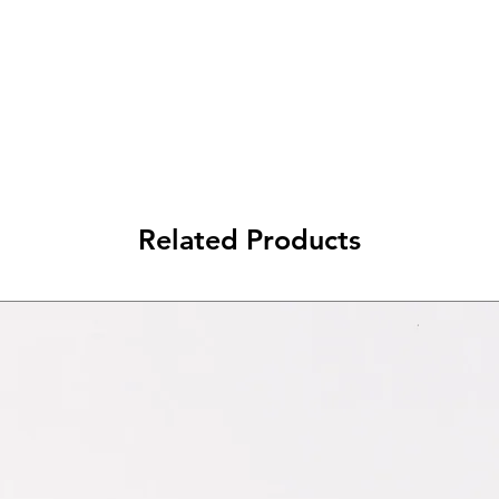
da 79€ a 99€ - 3€ di spedizione
> di 99€ - Spedizione GRATUITA
Related Products