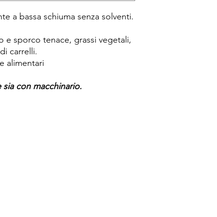
te a bassa schiuma senza solventi.
 e sporco tenace, grassi vegetali,
di carrelli.
e alimentari
e sia con macchinario.
Spese di spedizione
< a 10€ - 9€ di spedizione
da 10€ a 79€ - 7€ di spedizione