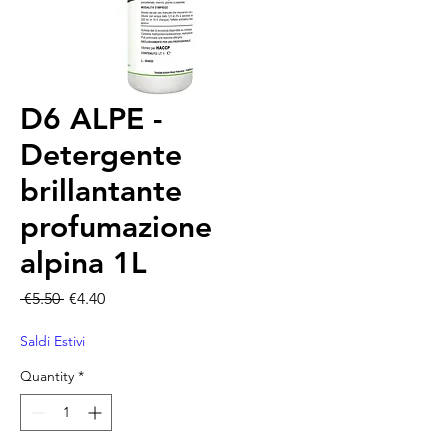
D6 ALPE -
Detergente
brillantante
profumazione
alpina 1L
Regular Price
Sale Price
 €5.50 
€4.40
Saldi Estivi
Quantity
*