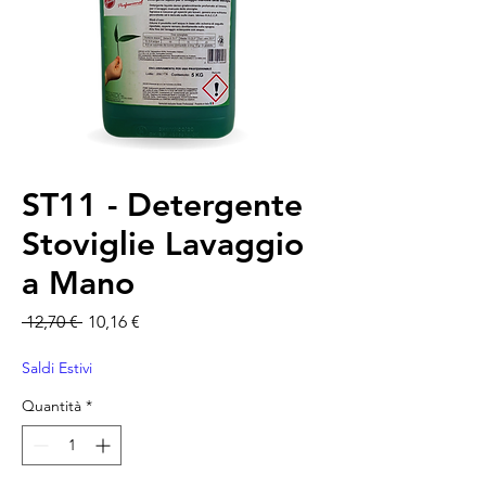
ST11 - Detergente
Stoviglie Lavaggio
a Mano
Prezzo regolare
Prezzo scontato
 12,70 € 
10,16 €
Saldi Estivi
Quantità
*