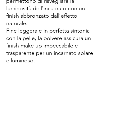
permettono di risvegliare la
luminosità dell’incarnato con un
finish abbronzato dall’effetto
naturale.
Fine leggera e in perfetta sintonia
con la pelle, la polvere assicura un
finish make up impeccabile e
trasparente per un incarnato solare
e luminoso.
Spese di spedizione
< a 10€ - 9€ di spedizione
da 10€ a 79€ - 7€ di spedizione
da 79€ a 99€ - 3€ di spedizione
> di 99€ - Spedizione GRATUITA