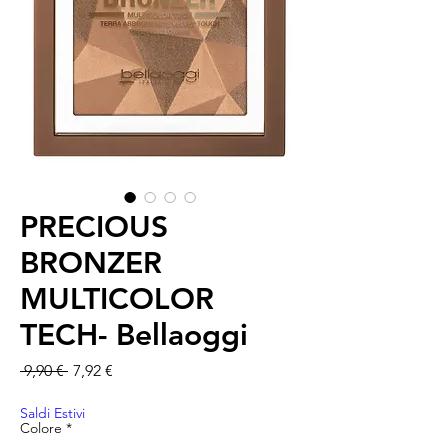
PRECIOUS
BRONZER
MULTICOLOR
TECH- Bellaoggi
Prezzo regolare
Prezzo scontato
 9,90 € 
7,92 €
Saldi Estivi
Colore
*