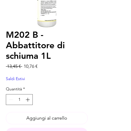
M202 B -
Abbattitore di
schiuma 1L
Prezzo regolare
Prezzo scontato
 13,45 € 
10,76 €
Saldi Estivi
Quantità
*
Aggiungi al carrello