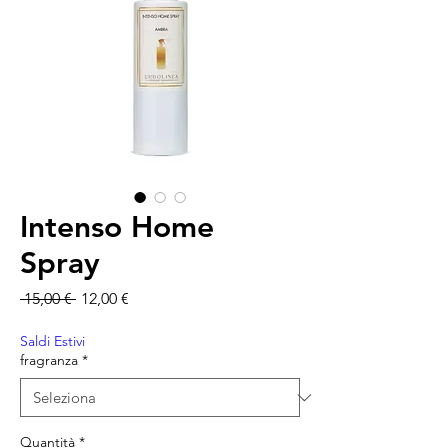
Intenso Home
Spray
Prezzo regolare
Prezzo scontato
 15,00 € 
12,00 €
Saldi Estivi
fragranza
*
Quantità
*