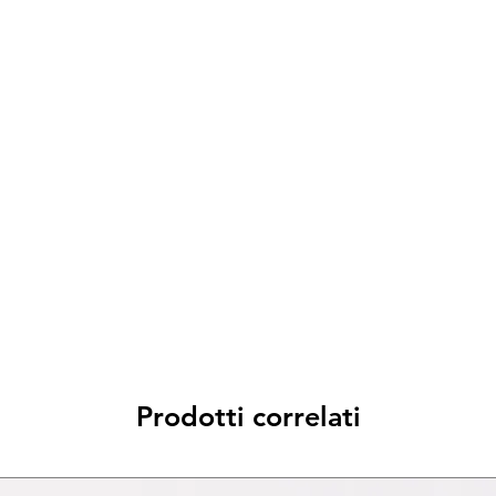
Spese di spedizione
< a 10€ - 9€ di spedizione
da 10€ a 79€ - 7€ di spedizione
da 79€ a 99€ - 3€ di spedizione
> di 99€ - Spedizione GRATUITA
Prodotti correlati