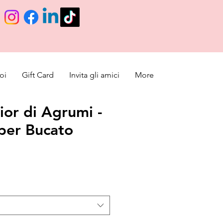
oi
Gift Card
Invita gli amici
More
ior di Agrumi -
per Bucato
lare
o scontato