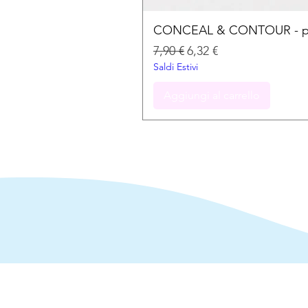
CONCEAL & CONTOUR - palet
Prezzo regolare
Prezzo scontato
7,90 €
6,32 €
Saldi Estivi
Aggiungi al carrello