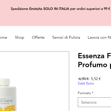
Spedizione
Gratuita
SOLO IN ITALIA
per ordini superiori a 99 €
ome
Shop
Offerte
Servizi di Pulizia
Lavora con N
Essenza F
Profumo 
Prezzo rego
Prezz
 6,90 € 
5,52 €
Saldi Estivi
Formato
*
Seleziona