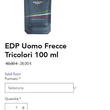
EDP Uomo Frecce
Tricolori 100 ml
Prezzo regolare
Prezzo scontato
 50,00 € 
28,00 €
Saldi Estivi
Formato
*
Quantità
*