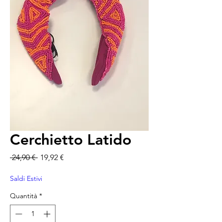
Cerchietto Latido
Prezzo regolare
Prezzo scontato
 24,90 € 
19,92 €
Saldi Estivi
Quantità
*