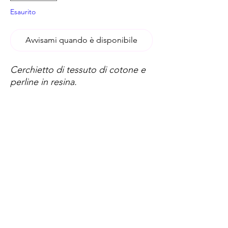
Esaurito
Avvisami quando è disponibile
Cerchietto di tessuto di cotone e
perline in resina.
Spese di spedizione
< a 10€ - 9€ di spedizione
da 10€ a 79€ - 7€ di spedizione
da 79€ a 99€ - 3€ di spedizione
> di 99€ - Spedizione GRATUITA