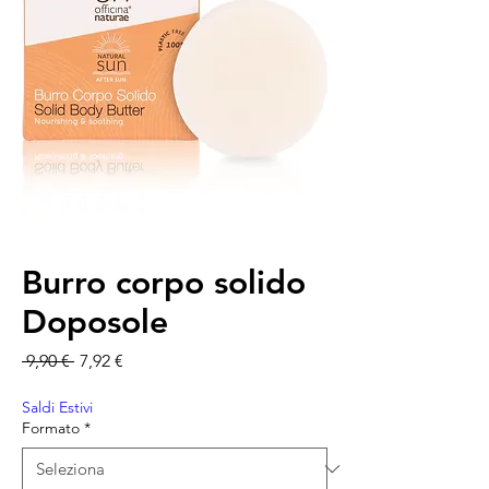
Burro corpo solido
Doposole
Prezzo regolare
Prezzo scontato
 9,90 € 
7,92 €
Saldi Estivi
Formato
*