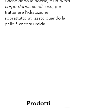
Anche dopo la doccia, è un
burro
corpo doposole efficace
, per
trattenere l’idratazione,
soprattutto utilizzato quando la
pelle è ancora umida.
Spese di spedizione
< a 10€ - 9€ di spedizione
da 10€ a 79€ - 7€ di spedizione
da 79€ a 99€ - 3€ di spedizione
> di 99€ - Spedizione GRATUITA
Prodotti