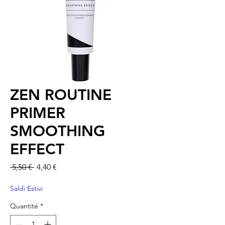
ZEN ROUTINE
PRIMER
SMOOTHING
EFFECT
Prix original
Prix promotionnel
 5,50 € 
4,40 €
Saldi Estivi
Quantité
*