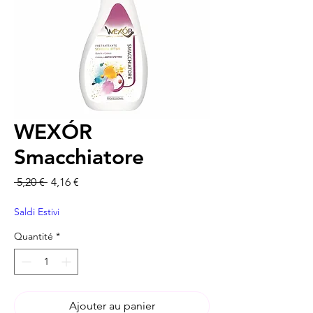
WEXÓR
Smacchiatore
Prix original
Prix promotionnel
 5,20 € 
4,16 €
Saldi Estivi
Quantité
*
Ajouter au panier