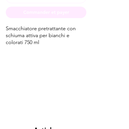
Commander et payer
Smacchiatore pretrattante con
schiuma attiva per bianchi e
colorati 750 ml
Spese di spedizione
< a 10€ - 9€ di spedizione
da 10€ a 79€ - 7€ di spedizione
da 79€ a 99€ - 3€ di spedizione
> di 99€ - Spedizione GRATUITA