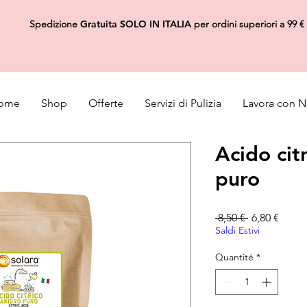
Spedizione
Gratuita
SOLO IN ITALIA
per ordini superiori a 99 €
ome
Shop
Offerte
Servizi di Pulizia
Lavora con N
Acido citr
puro
Prix original
Prix 
 8,50 € 
6,80 €
Saldi Estivi
Quantité
*