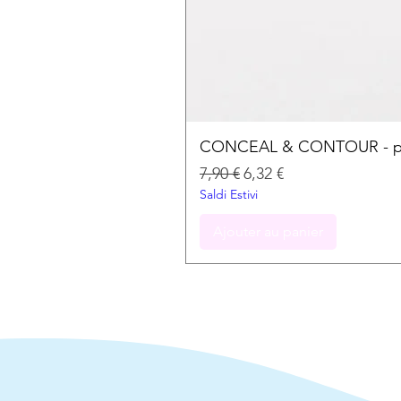
CONCEAL & CONTOUR - palet
Prix original
Prix promotionnel
7,90 €
6,32 €
Saldi Estivi
Ajouter au panier