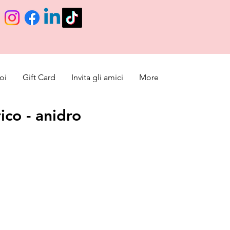
oi
Gift Card
Invita gli amici
More
ico - anidro
promotionnel