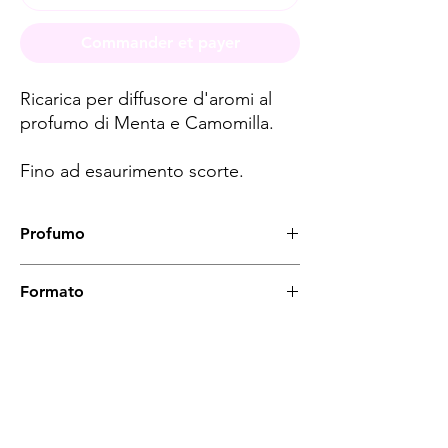
Commander et payer
Ricarica per diffusore d'aromi al
profumo di Menta e Camomilla.
Fino ad esaurimento scorte.
Profumo
Menta e Camomilla
Formato
250 ml
Spese di spedizione
< a 10€ - 9€ di spedizione