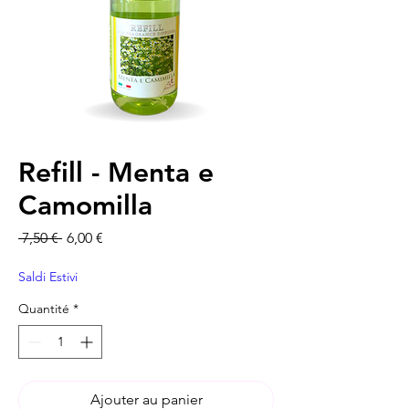
Refill - Menta e
Camomilla
Prix original
Prix promotionnel
 7,50 € 
6,00 €
Saldi Estivi
Quantité
*
Ajouter au panier