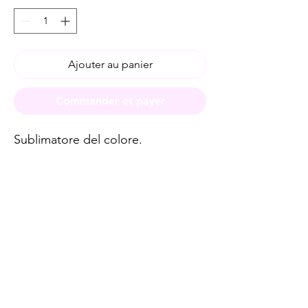
Ajouter au panier
Commander et payer
Sublimatore del colore.
Spese di spedizione
< a 10€ - 9€ di spedizione
da 10€ a 79€ - 7€ di spedizione
da 79€ a 99€ - 3€ di spedizione
> di 99€ - Spedizione GRATUITA