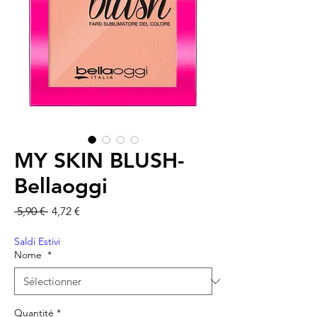
MY SKIN BLUSH-
Bellaoggi
Prix original
Prix promotionnel
 5,90 € 
4,72 €
Saldi Estivi
Nome
*
Quantité
*