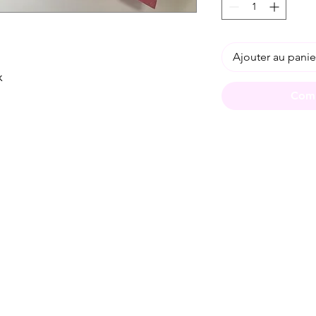
Ajouter au panie
ox
Comm
Spese di spedizione
< a 10€ - 9€ di spedizione
da 10€ a 79€ - 7€ di spedizione