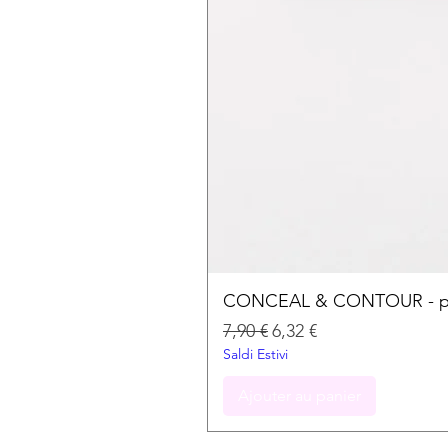
CONCEAL & CONTOUR - palet
Prix original
Prix promotionnel
7,90 €
6,32 €
Saldi Estivi
Ajouter au panier