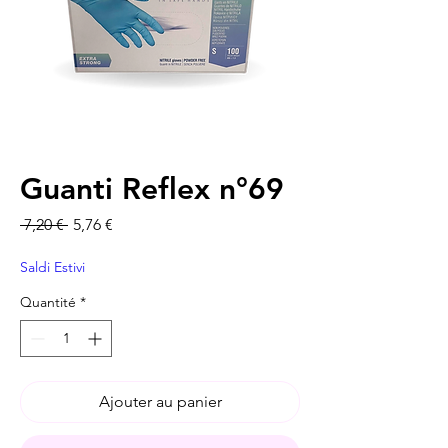
Guanti Reflex n°69
Prix original
Prix promotionnel
 7,20 € 
5,76 €
Saldi Estivi
Quantité
*
Ajouter au panier