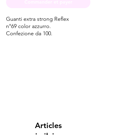
Commander et payer
Guanti extra strong Reflex
n°69 color azzurro.
Confezione da 100.
Spese di spedizione
< a 10€ - 9€ di spedizione
da 10€ a 79€ - 7€ di spedizione
da 79€ a 99€ - 3€ di spedizione
> di 99€ - Spedizione GRATUITA
Articles