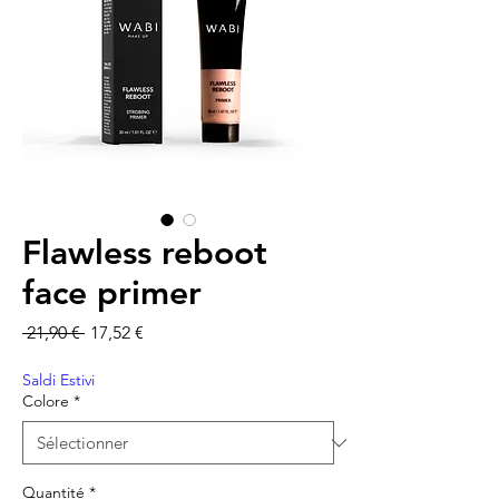
Flawless reboot
face primer
Prix original
Prix promotionnel
 21,90 € 
17,52 €
Saldi Estivi
Colore
*
Quantité
*