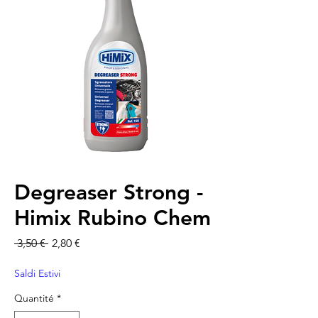
Degreaser Strong -
Himix Rubino Chem
Prix original
Prix promotionnel
 3,50 € 
2,80 €
Saldi Estivi
Quantité
*