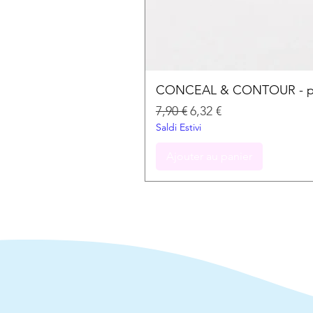
CONCEAL & CONTOUR - palet
Prix original
Prix promotionnel
7,90 €
6,32 €
Saldi Estivi
Ajouter au panier