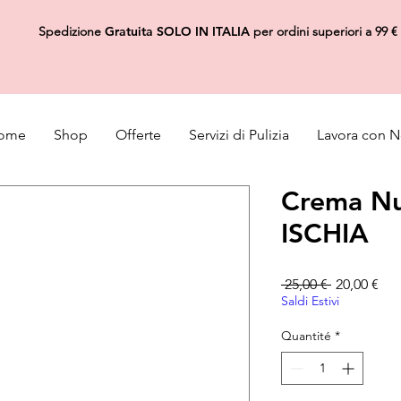
Spedizione
Gratuita
SOLO IN ITALIA
per ordini superiori a 99 €
ome
Shop
Offerte
Servizi di Pulizia
Lavora con N
Crema Nu
ISCHIA
Prix origina
Pri
 25,00 € 
20,00 €
Saldi Estivi
Quantité
*