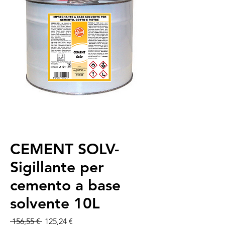
CEMENT SOLV-
Sigillante per
cemento a base
solvente 10L
Prix original
Prix promotionnel
 156,55 € 
125,24 €