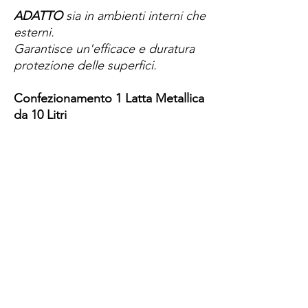
ADATTO
sia in ambienti interni che
esterni.
Garantisce un'efficace e duratura
protezione delle superfici.
Confezionamento 1 Latta Metallica
da 10 Litri
Spese di spedizione
< a 10€ - 9€ di spedizione
da 10€ a 79€ - 7€ di spedizione
da 79€ a 99€ - 3€ di spedizione
> di 99€ - Spedizione GRATUITA