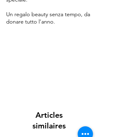
Un regalo beauty senza tempo, da
donare tutto l’anno.
Spese di spedizione
< a 10€ - 9€ di spedizione
da 10€ a 79€ - 7€ di spedizione
da 79€ a 99€ - 3€ di spedizione
> di 99€ - Spedizione GRATUITA
Articles
similaires