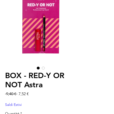
BOX - RED-Y OR
NOT Astra
Prix original
Prix promotionnel
 9,40 € 
7,52 €
Saldi Estivi
Quantité
*