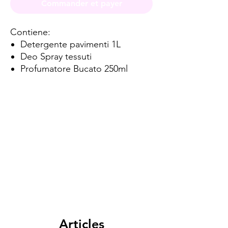
Commander et payer
Contiene:
Detergente pavimenti 1L
Deo Spray tessuti
Profumatore Bucato 250ml
Spese di spedizione
< a 10€ - 9€ di spedizione
da 10€ a 79€ - 7€ di spedizione
da 79€ a 99€ - 3€ di spedizione
> di 99€ - Spedizione GRATUITA
Articles