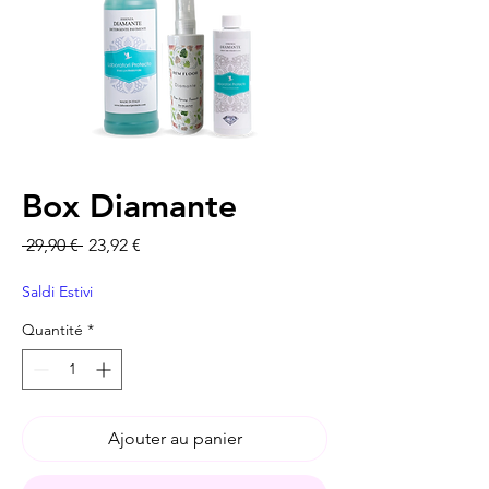
Box Diamante
Prix original
Prix promotionnel
 29,90 € 
23,92 €
Saldi Estivi
Quantité
*
Ajouter au panier