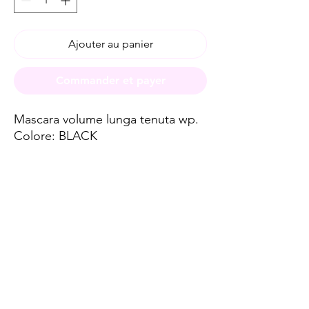
Ajouter au panier
Commander et payer
Mascara volume lunga tenuta wp.
Colore: BLACK
Spese di spedizione
< a 10€ - 9€ di spedizione
da 10€ a 79€ - 7€ di spedizione
da 79€ a 99€ - 3€ di spedizione
> di 99€ - Spedizione GRATUITA