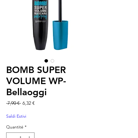
BOMB SUPER
VOLUME WP-
Bellaoggi
Prix original
Prix promotionnel
 7,90 € 
6,32 €
Saldi Estivi
Quantité
*