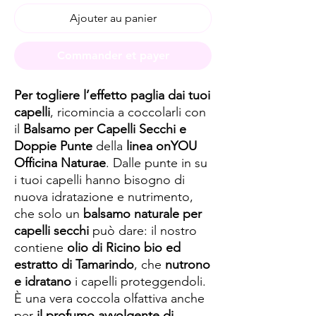
Ajouter au panier
Commander et payer
Per togliere l’effetto paglia dai tuoi
capelli
, ricomincia a coccolarli con
il
Balsamo per Capelli Secchi e
Doppie Punte
della
linea onYOU
Officina Naturae
. Dalle punte in su
i tuoi capelli hanno bisogno di
nuova idratazione e nutrimento,
che solo un
balsamo naturale per
capelli secchi
può dare: il nostro
contiene
olio di Ricino bio ed
estratto di Tamarindo
, che
nutrono
e idratano
i capelli proteggendoli.
È una vera coccola olfattiva anche
per
il profumo avvolgente di