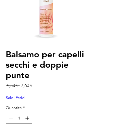
Balsamo per capelli
secchi e doppie
punte
Prix original
Prix promotionnel
 9,50 € 
7,60 €
Saldi Estivi
Quantité
*