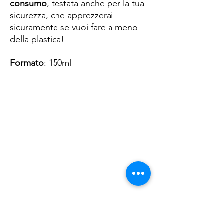
consumo
, testata anche per la tua
sicurezza, che apprezzerai
sicuramente se vuoi fare a meno
della plastica!
Formato
: 150ml
Spese di spedizione
< a 10€ - 9€ di spedizione
da 10€ a 79€ - 7€ di spedizione
da 79€ a 99€ - 3€ di spedizione
> di 99€ - Spedizione GRATUITA
Articles