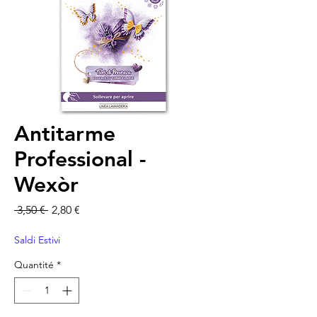
Antitarme
Professional -
Wexòr
Prix original
Prix promotionnel
 3,50 € 
2,80 €
Saldi Estivi
Quantité
*