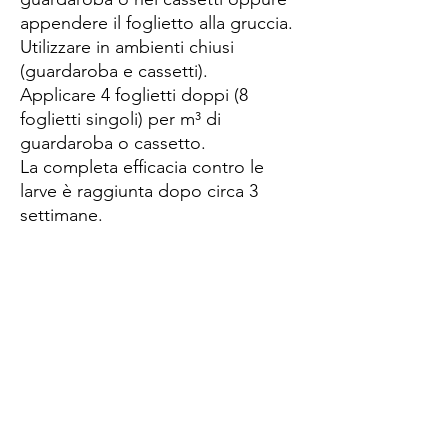
appendere il foglietto alla gruccia.
Utilizzare in ambienti chiusi
(guardaroba e cassetti).
Applicare 4 foglietti doppi (8
foglietti singoli) per m³ di
guardaroba o cassetto.
La completa efficacia contro le
larve è raggiunta dopo circa 3
settimane.
Spese di spedizione
< a 10€ - 9€ di spedizione
da 10€ a 79€ - 7€ di spedizione
da 79€ a 99€ - 3€ di spedizione