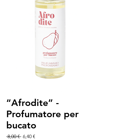
“Afrodite” -
Profumatore per
bucato
Prix original
Prix promotionnel
 8,00 € 
6,40 €