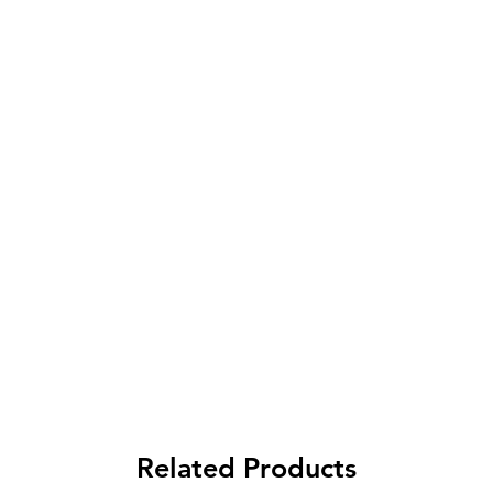
Spese di spedizione
< a 10€ - 9€ di spedizione
da 10€ a 79€ - 7€ di spedizione
da 79€ a 99€ - 3€ di spedizione
> di 99€ - Spedizione GRATUITA
Related Products