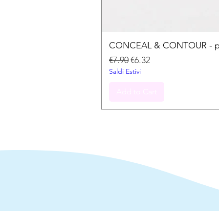
CONCEAL & CONTOUR - palet
Regular Price
Sale Price
€7.90
€6.32
Saldi Estivi
Add to Cart