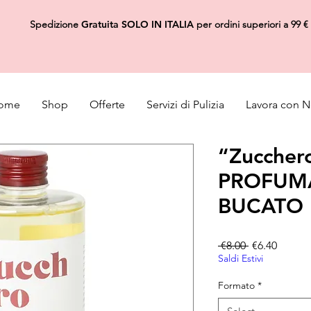
Spedizione
Gratuita
SOLO IN ITALIA
per ordini superiori a 99 €
ome
Shop
Offerte
Servizi di Pulizia
Lavora con N
“Zucchero
PROFUM
BUCATO
Regular Pric
Sale Pr
 €8.00 
€6.40
Saldi Estivi
Formato
*