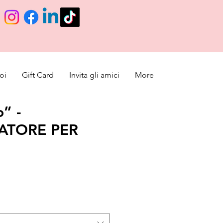
oi
Gift Card
Invita gli amici
More
” -
ATORE PER
e
ice