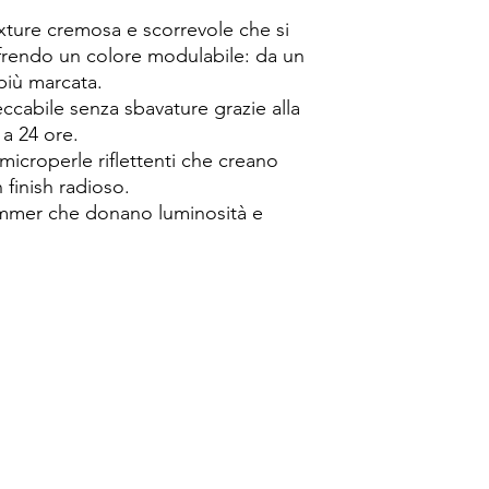
xture cremosa e scorrevole che si
ffrendo un colore modulabile: da un
più marcata.
cabile senza sbavature grazie alla
 a 24 ore.
microperle riflettenti che creano
 finish radioso.
himmer che donano luminosità e
Spese di spedizione
< a 10€ - 9€ di spedizione