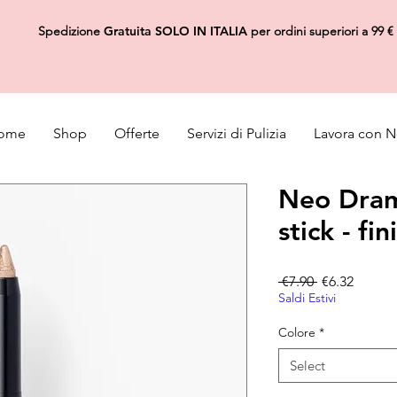
Spedizione
Gratuita
SOLO IN ITALIA
per ordini superiori a 99 €
ome
Shop
Offerte
Servizi di Pulizia
Lavora con N
Neo Dra
stick - fi
Regular Pric
Sale Pr
 €7.90 
€6.32
Saldi Estivi
Colore
*
Select