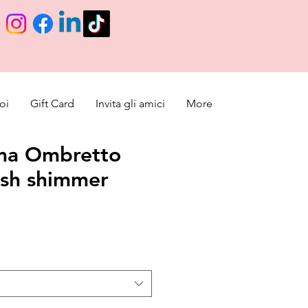
oi
Gift Card
Invita gli amici
More
ma Ombretto
nish shimmer
e
ice