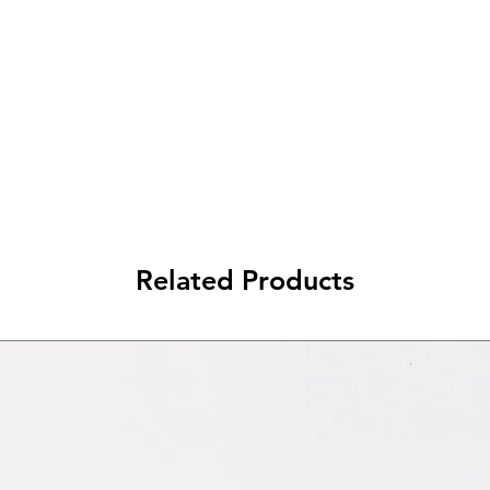
da 10€ a 79€ - 7€ di spedizione
da 79€ a 99€ - 3€ di spedizione
> di 99€ - Spedizione GRATUITA
Related Products