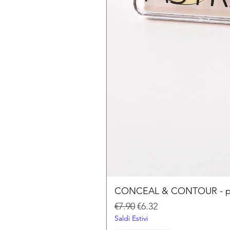
CONCEAL & CONTOUR - palet
Regular Price
Sale Price
€7.90
€6.32
Saldi Estivi