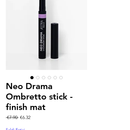
Neo Drama
Ombretto stick -
finish mat
Regular Price
Sale Price
 €7.90 
€6.32
Saldi Estivi