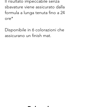
Il risultato impeccabile senza
sbavature viene assicurato dalla
formula a lunga tenuta fino a 24
ore*
Disponibile in 6 colorazioni che
assicurano un finish mat.
Spese di spedizione
< a 10€ - 9€ di spedizione
da 10€ a 79€ - 7€ di spedizione
da 79€ a 99€ - 3€ di spedizione
> di 99€ - Spedizione GRATUITA