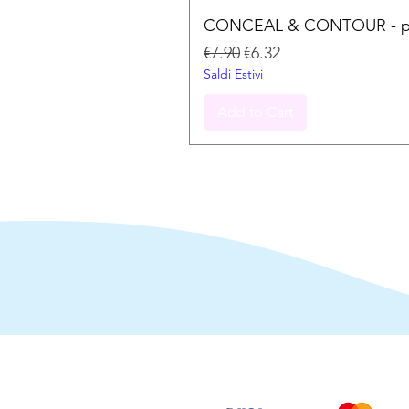
CONCEAL & CONTOUR - palet
Regular Price
Sale Price
€7.90
€6.32
Saldi Estivi
Add to Cart