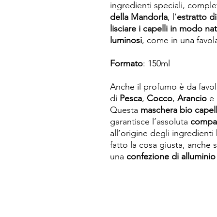
ingredienti speciali, compl
della Mandorla
, l’
estratto di
lisciare i capelli in modo na
luminosi
, come in una favol
Formato
: 150ml
Anche il profumo è da favo
di
Pesca
,
Cocco
,
Arancio
e
Questa
maschera bio capelli
garantisce l’assoluta
compat
all’origine degli ingredienti
fatto la cosa giusta, anche
una
confezione di alluminio 