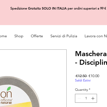
Spedizione
Gratuita
SOLO IN ITALIA
per ordini superiori a 99 €
ome
Shop
Offerte
Servizi di Pulizia
Lavora con N
Maschera 
- Discipli
Regular Pri
Sale
 €12.50 
€10.00
Saldi Estivi
Quantity
*