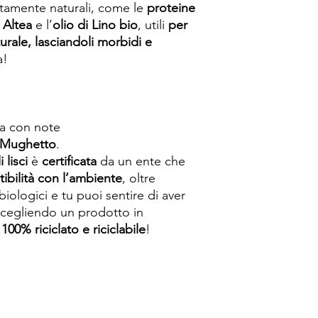
etamente naturali, come le
proteine
 Altea
e l’
olio di Lino bio
, utili
per
turale, lasciandoli morbidi e
a!
la con note
Mughetto
.
 lisci
è
certificata
da un ente che
ibilità con l’ambiente
, oltre
 biologici e tu puoi sentire di aver
 scegliendo un prodotto in
100% riciclato e riciclabile
!
Spese di spedizione