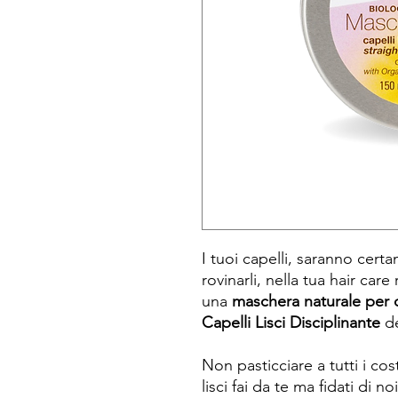
I tuoi capelli, saranno cert
rovinarli, nella tua hair car
una
maschera naturale per ca
Capelli Lisci Disciplinante
de
Non pasticciare a tutti i cos
lisci fai da te ma fidati di 