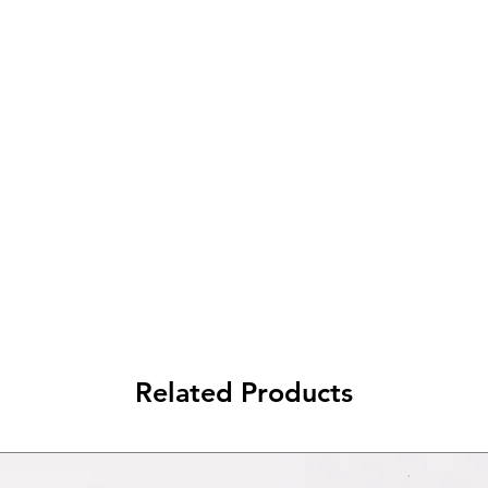
< a 10€ - 9€ di spedizione
da 10€ a 79€ - 7€ di spedizione
da 79€ a 99€ - 3€ di spedizione
> di 99€ - Spedizione GRATUITA
Related Products