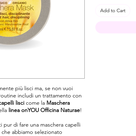
Add to Cart
amente più lisci ma, se non vuoi
e routine includi un trattamento con
pelli lisci
come la
Maschera
lla
linea onYOU Officina Naturae
!
ti pur di fare una maschera capelli
noi che abbiamo selezionato