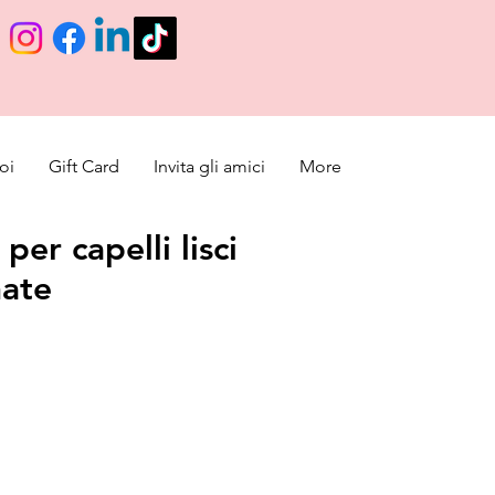
oi
Gift Card
Invita gli amici
More
per capelli lisci
nate
ce
 Price