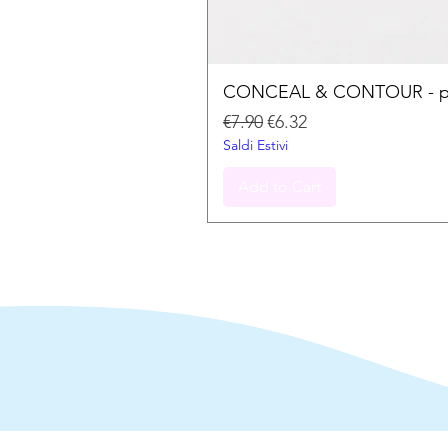
CONCEAL & CONTOUR - palet
Regular Price
Sale Price
€7.90
€6.32
Saldi Estivi
Add to Cart