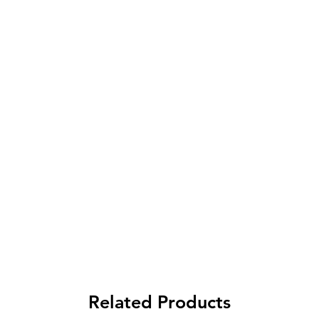
Spese di spedizione
< a 10€ - 9€ di spedizione
da 10€ a 79€ - 7€ di spedizione
da 79€ a 99€ - 3€ di spedizione
> di 99€ - Spedizione GRATUITA
Related Products