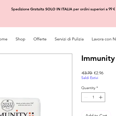
Spedizione
Gratuita
SOLO IN ITALIA
per ordini superiori a 99 €
ome
Shop
Offerte
Servizi di Pulizia
Lavora con N
Immunity
Regular Pric
Sale Pr
 €3.70 
€2.96
Saldi Estivi
Quantity
*
Add to Cart