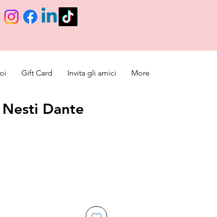
oi
Gift Card
Invita gli amici
More
 Nesti Dante
e
ice