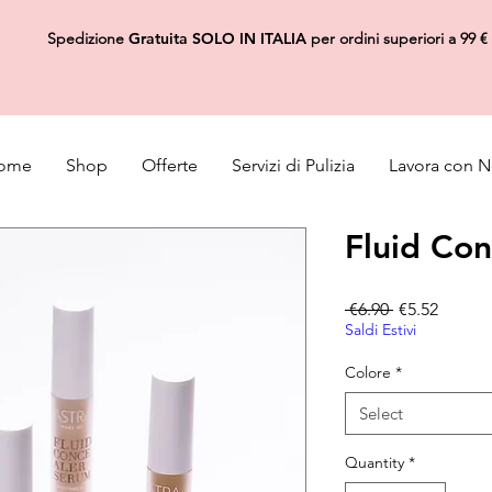
Spedizione
Gratuita
SOLO IN ITALIA
per ordini superiori a 99 €
ome
Shop
Offerte
Servizi di Pulizia
Lavora con N
Fluid Co
Regular Pric
Sale Pr
 €6.90 
€5.52
Saldi Estivi
Colore
*
Select
Quantity
*