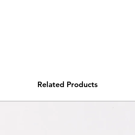
< a 10€ - 9€ di spedizione
da 10€ a 79€ - 7€ di spedizione
da 79€ a 99€ - 3€ di spedizione
> di 99€ - Spedizione GRATUITA
Related Products