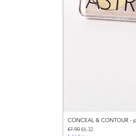
CONCEAL & CONTOUR - palet
Regular Price
Sale Price
€7.90
€6.32