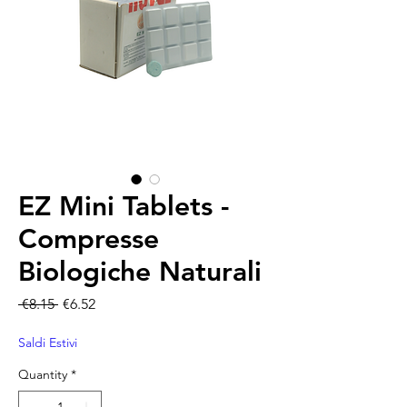
EZ Mini Tablets -
Compresse
Biologiche Naturali
Regular Price
Sale Price
 €8.15 
€6.52
Saldi Estivi
Quantity
*