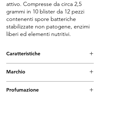
attivo. Compresse da circa 2,5
grammi in 10 blister da 12 pezzi
contenenti spore batteriche
stabilizzate non patogene, enzimi
liberi ed elementi nutritivi.
Caratteristiche
Compresse biologiche naturali per il
Marchio
trattamento delle canalizzazioni di scarico,
per eliminare degli odori molesti. Pronte
Hoover Professional
all'uso.
Profumazione
Neutra
Spese di spedizione
< a 10€ - 9€ di spedizione