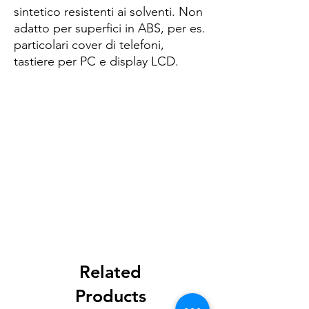
sintetico resistenti ai solventi. Non
adatto per superfici in ABS, per es.
particolari cover di telefoni,
tastiere per PC e display LCD.
Spese di spedizione
< a 10€ - 9€ di spedizione
da 10€ a 79€ - 7€ di spedizione
da 79€ a 99€ - 3€ di spedizione
> di 99€ - Spedizione GRATUITA
Related
Products