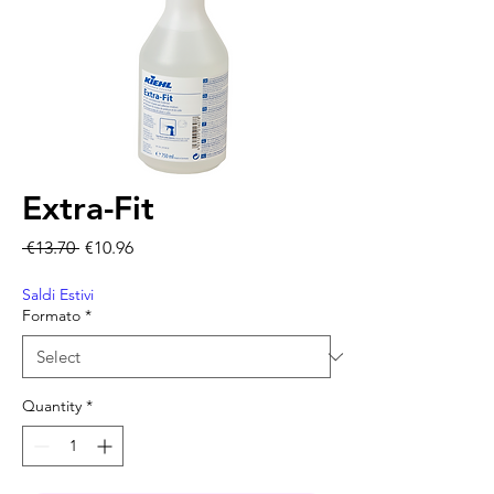
Extra-Fit
Regular Price
Sale Price
 €13.70 
€10.96
Saldi Estivi
Formato
*
Quantity
*