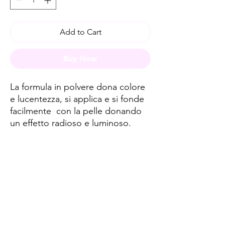
Add to Cart
Buy Now
La formula in polvere dona colore
e lucentezza, si applica e si fonde
facilmente con la pelle donando
un effetto radioso e luminoso.
Spese di spedizione
< a 10€ - 9€ di spedizione
da 10€ a 79€ - 7€ di spedizione