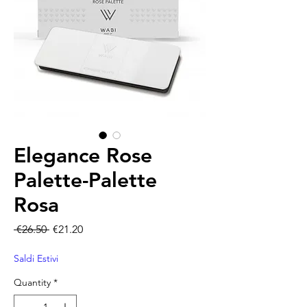
Elegance Rose
Palette-Palette
Rosa
Regular Price
Sale Price
 €26.50 
€21.20
Saldi Estivi
Quantity
*