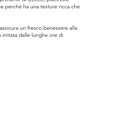
che perché ha una texture ricca che
assicura un fresco benessere alla
 irritata dalle lunghe ore di
Spese di spedizione
< a 10€ - 9€ di spedizione
da 10€ a 79€ - 7€ di spedizione