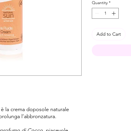
Quantity
*
Add to Cart
, è la crema doposole naturale
e prolunga l’abbronzatura.
profumo di Cocco
, piacevole