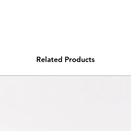
da 79€ a 99€ - 3€ di spedizione
> di 99€ - Spedizione GRATUITA
Related Products