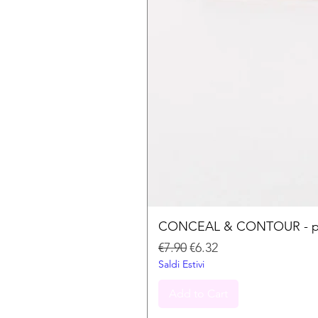
CONCEAL & CONTOUR - palet
Regular Price
Sale Price
€7.90
€6.32
Saldi Estivi
Add to Cart