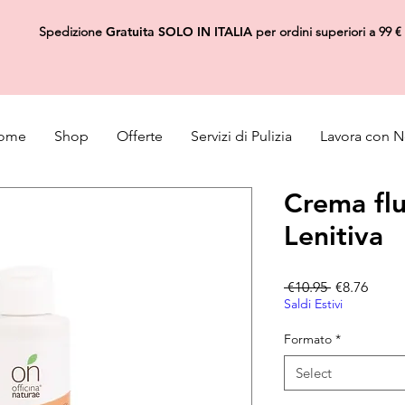
Spedizione
Gratuita
SOLO IN ITALIA
per ordini superiori a 99 €
ome
Shop
Offerte
Servizi di Pulizia
Lavora con N
Crema fl
Lenitiva
Regular Pri
Sale P
 €10.95 
€8.76
Saldi Estivi
Formato
*
Select