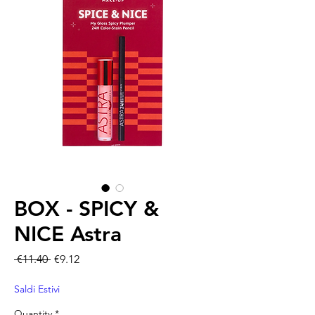
BOX - SPICY &
NICE Astra
Regular Price
Sale Price
 €11.40 
€9.12
Saldi Estivi
Quantity
*